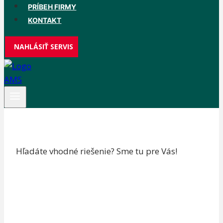
PRÍBEH FIRMY
KONTAKT
NAHLÁSIŤ SERVIS
Hľadáte vhodné riešenie? Sme tu pre Vás!
+421 (2) 35455536
ams@ams.sk
+421 (2) 35455536
ams@ams.sk