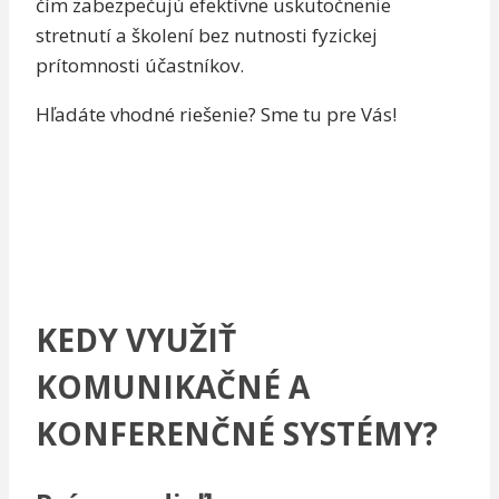
čím zabezpečujú efektívne uskutočnenie
stretnutí a školení bez nutnosti fyzickej
prítomnosti účastníkov.
Hľadáte vhodné riešenie? Sme tu pre Vás!
+421 (2) 35455536
ams@ams.sk
+421 (2) 35455536
ams@ams.sk
KEDY VYUŽIŤ
KOMUNIKAČNÉ A
KONFERENČNÉ SYSTÉMY?