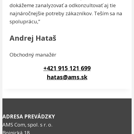
dokážeme zanalyzovať a odkonzultovať aj tie
najnáročnejšie potreby zákazníkov. Teším sa na
spoluprácu,“
Andrej Hataš
Obchodný manažér
+421 915 121 699
hatas@ams.sk
ADRESA PREVÁDZKY
AMS Com, spol. s r. o.
Bojnická 18